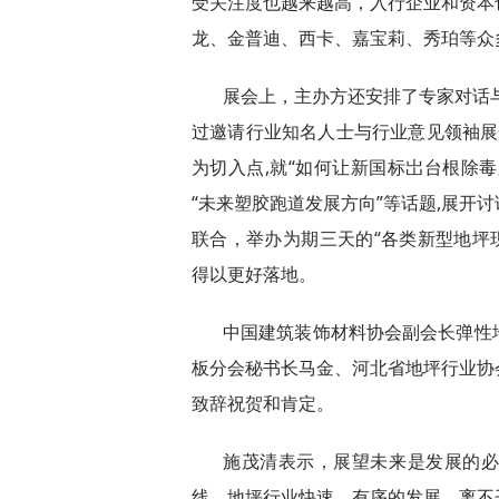
受关注度也越来越高，入行企业和资本
龙、金普迪、西卡、嘉宝莉、秀珀等众
展会上，主办方还安排了专家对话与
过邀请行业知名人士与行业意见领袖展开
为切入点,就“如何让新国标岀台根除毒
“未来塑胶跑道发展方向”等话题,展开
联合，举办为期三天的“各类新型地坪现
得以更好落地。
中国建筑装饰材料协会副会长弹性
板分会秘书长马金、河北省地坪行业协
致辞祝贺和肯定。
施茂清表示，展望未来是发展的
线，地坪行业快速、有序的发展，离不