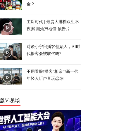
全？
主厨时代 | 最贵大排档双生不
夜粥 潮汕扫地僧 预告片
对谈小宇宙播客创始人，AI时
代播客会被取代吗?
不用看脸!播客“相亲”?新一代
年轻人听声音玩恋综
凰V现场