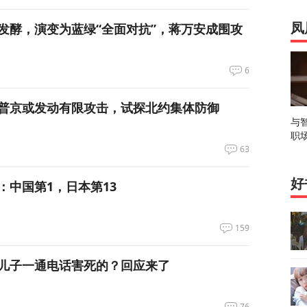
发酵，演变为蓝绿“全面对抗”，蒋万安成围攻
凤
6
普京或发动有限攻击，试探北约集体防御
与
职
63
好
：中国第1，日本第13
159
儿子一通电话害死的？回应来了
76