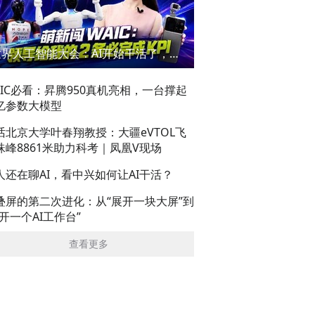
世界人工智能大会：AI开始干活了，但到底干的怎么样？萌新闯WAIC
AIC必看：昇腾950真机亮相，一台撑起
亿参数大模型
话北京大学叶春翔教授：大疆eVTOL飞
珠峰8861米助力科考｜凤凰V现场
人还在聊AI，看中兴如何让AI干活？
叠屏的第二次进化：从“展开一块大屏”到
展开一个AI工作台”
查看更多