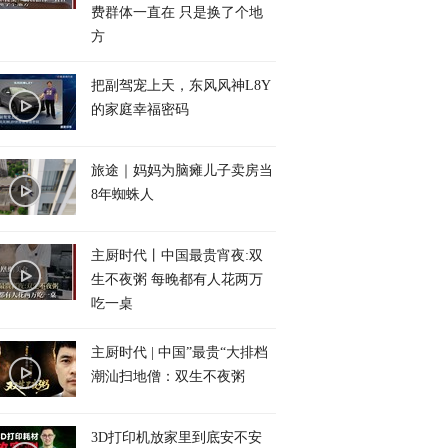
费群体一直在 只是换了个地
方
把副驾宠上天，东风风神L8Y
的家庭幸福密码
旅途｜妈妈为脑瘫儿子卖房当
8年蜘蛛人
主厨时代丨中国最贵宵夜:双
生不夜粥 每晚都有人花两万
吃一桌
主厨时代 | 中国”最贵“大排档
潮汕扫地僧：双生不夜粥
3D打印机放家里到底安不安