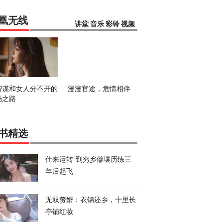
凰无线
讲堂
音乐
彩铃
视频
智谋和女人分不开的
漫漫官途，危情相伴
场之路
书精选
仕来运转-到穷乡僻壤历练三
年后起飞
无双赘婿：衣锦还乡，十里长
亭铺红妆