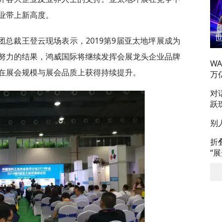
业带上新高度。
总裁王登云现场表示，2019第9届亚太地坪展成为
努力的结果，鸿威国际将继续发挥会展龙头企业品牌
W
在展会规模与展会品质上获得持续提升。
万
对
跃
别
折
“