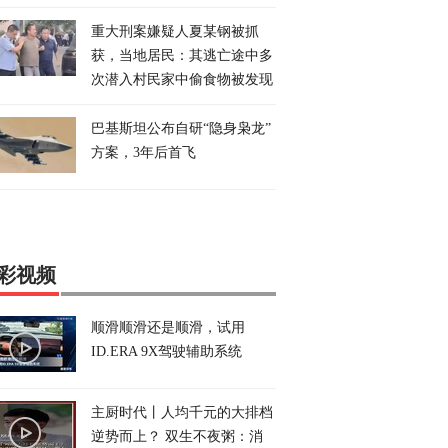
重大刑案嫌疑人夏某钢被抓
获，当地居民：其逃亡途中多
次潜入村民家中偷食物被发现
巴基斯坦公布自研“隐身枭龙”
方案，3年后首飞
彩视频
顺滑顺滑还是顺滑，试用
ID.ERA 9X驾驶辅助系统
主厨时代丨人均千元的大排档
逆势而上？ 双生不夜粥：消