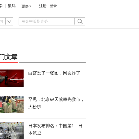
学
数码
注册
登录
更多
内
门文章
白宫发了一张图，网友炸了
罕见，北京破天荒率先救市，
大松绑
日本发布排名：中国第1，日
本第13